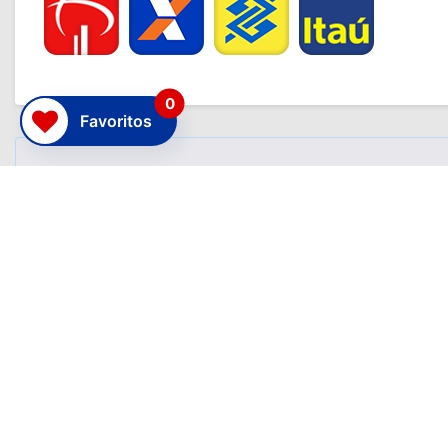
0
Favoritos
ATENÇÃO
As descrições, informações e valores dos