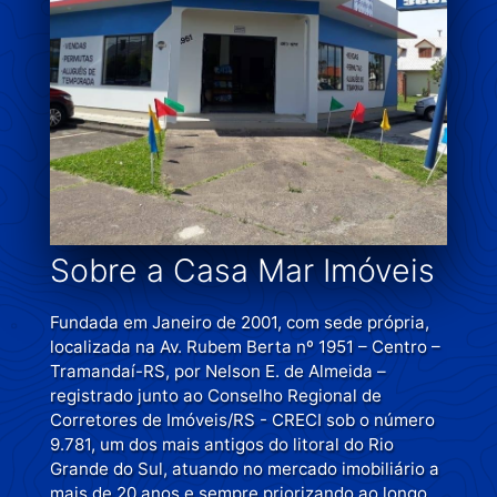
Sobre a Casa Mar Imóveis
Fundada em Janeiro de 2001, com sede própria,
localizada na Av. Rubem Berta nº 1951 – Centro –
Tramandaí-RS, por Nelson E. de Almeida –
registrado junto ao Conselho Regional de
Corretores de Imóveis/RS - CRECI sob o número
9.781, um dos mais antigos do litoral do Rio
Grande do Sul, atuando no mercado imobiliário a
mais de 20 anos e sempre priorizando ao longo