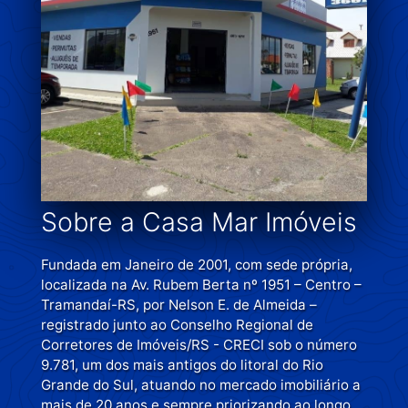
Sobre a Casa Mar Imóveis
Fundada em Janeiro de 2001, com sede própria,
localizada na Av. Rubem Berta nº 1951 – Centro –
Tramandaí-RS, por Nelson E. de Almeida –
registrado junto ao Conselho Regional de
Corretores de Imóveis/RS - CRECI sob o número
9.781, um dos mais antigos do litoral do Rio
Grande do Sul, atuando no mercado imobiliário a
mais de 20 anos e sempre priorizando ao longo