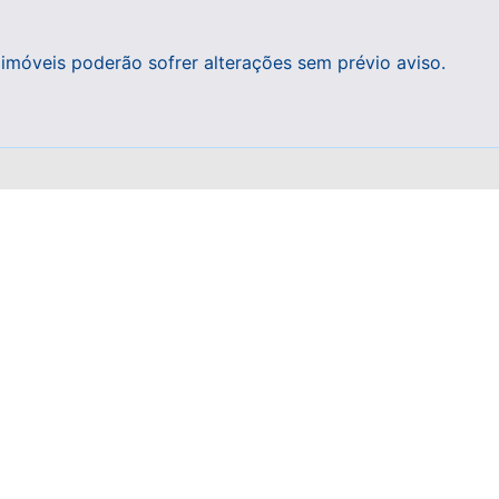
 imóveis poderão sofrer alterações sem prévio aviso.
Endereço
Av. Rubem Berta, 1951 esq. Flores da Cunha
Centro, Tramandaí
Email
casamar@terra.com.br
Telefone