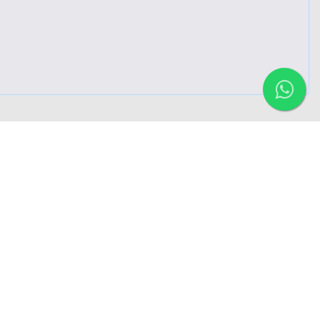
Fale com um
corretor
Menu de Navegação
Página Inicial
Sobre
Enviar E-mail
Anunciar Imóveis