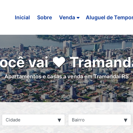
Inicial
Sobre
Venda
Aluguel de Tempo
ocê vai ❤ Tramand
Apartamentos e casas a venda em Tramandaí RS
▾
▾
Cidade
Bairro