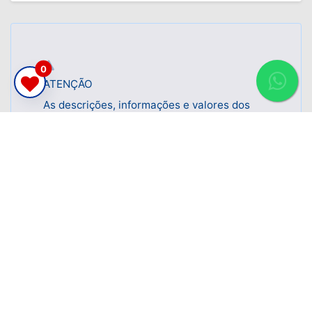
ATENÇÃO
As descrições, informações e valores dos
imóveis poderão sofrer alterações sem
prévio aviso.
0
Fale com um
corretor
CRECI 9.781