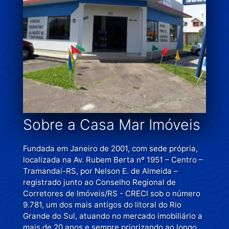
Sobre a Casa Mar Imóveis
Fundada em Janeiro de 2001, com sede própria,
localizada na Av. Rubem Berta nº 1951 – Centro –
Tramandaí-RS, por Nelson E. de Almeida –
registrado junto ao Conselho Regional de
Corretores de Imóveis/RS - CRECI sob o número
9.781, um dos mais antigos do litoral do Rio
Grande do Sul, atuando no mercado imobiliário a
mais de 20 anos e sempre priorizando ao longo