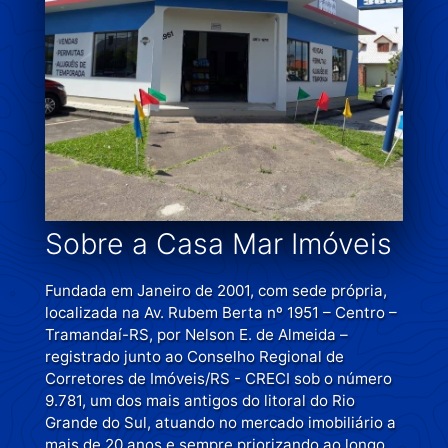
Sobre a Casa Mar Imóveis
Fundada em Janeiro de 2001, com sede própria,
localizada na Av. Rubem Berta nº 1951 – Centro –
Tramandaí-RS, por Nelson E. de Almeida –
registrado junto ao Conselho Regional de
Corretores de Imóveis/RS - CRECI sob o número
9.781, um dos mais antigos do litoral do Rio
Grande do Sul, atuando no mercado imobiliário a
mais de 20 anos e sempre priorizando ao longo