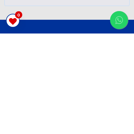
0
CRECI 9.781
Imóveis são feitos de história!
Endereço
Av. Rubem Berta, 1951 esq. Flores da Cunha
Centro, Tramandaí
Email
casamar@terra.com.br
Telefone