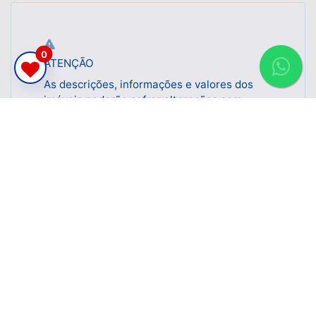
0
ATENÇÃO
Fal
c
As descrições, informações e valores dos
imóveis poderão sofrer alterações sem
prévio aviso.