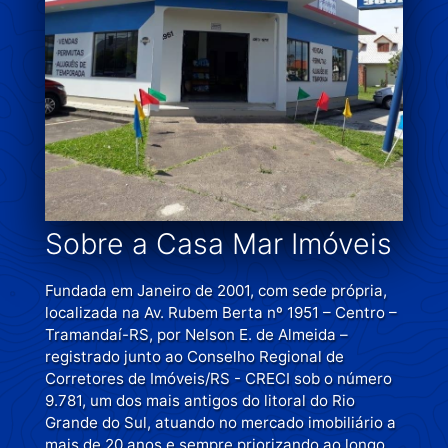
Sobre a Casa Mar Imóveis
Fundada em Janeiro de 2001, com sede própria,
localizada na Av. Rubem Berta nº 1951 – Centro –
Tramandaí-RS, por Nelson E. de Almeida –
registrado junto ao Conselho Regional de
Corretores de Imóveis/RS - CRECI sob o número
9.781, um dos mais antigos do litoral do Rio
Grande do Sul, atuando no mercado imobiliário a
mais de 20 anos e sempre priorizando ao longo