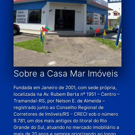
Sobre a Casa Mar Imóveis
Fundada em Janeiro de 2001, com sede própria,
localizada na Av. Rubem Berta nº 1951 – Centro –
Tramandaí-RS, por Nelson E. de Almeida –
registrado junto ao Conselho Regional de
Corretores de Imóveis/RS - CRECI sob o número
9.781, um dos mais antigos do litoral do Rio
Grande do Sul, atuando no mercado imobiliário a
mais de 20 anos e sempre priorizando ao longo