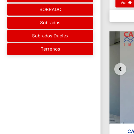
Ver
SOBRADO
Sobrados
Sobrados Duplex
Terrenos
CA